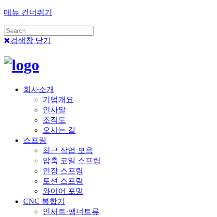
메뉴 건너뛰기
검색창 닫기
회사소개
기업개요
인사말
조직도
오시는 길
스프링
최근 작업 모음
압축 코일 스프링
인장 스프링
토션 스프링
와이어 포밍
CNC 복합기
인서트·팸너트류