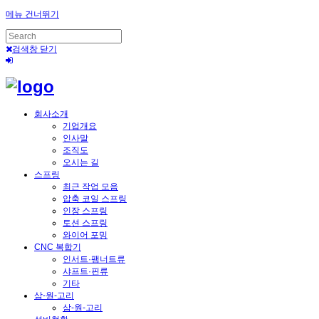
메뉴 건너뛰기
검색창 닫기
회사소개
기업개요
인사말
조직도
오시는 길
스프링
최근 작업 모음
압축 코일 스프링
인장 스프링
토션 스프링
와이어 포밍
CNC 복합기
인서트·팸너트류
샤프트·핀류
기타
삼-원-고리
삼-원-고리