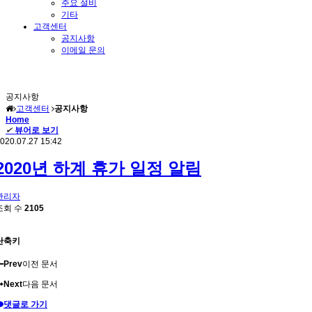
주요 설비
기타
고객센터
공지사항
이메일 문의
공지사항
고객센터
공지사항
Home
✔
뷰어로 보기
020.07.27 15:42
2020년 하계 휴가 일정 알림
관리자
조회 수
2105
단축키
Prev
이전 문서
Next
다음 문서
댓글로 가기