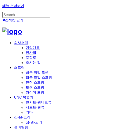
메뉴 건너뛰기
검색창 닫기
회사소개
기업개요
인사말
조직도
오시는 길
스프링
최근 작업 모음
압축 코일 스프링
인장 스프링
토션 스프링
와이어 포밍
CNC 복합기
인서트·팸너트류
샤프트·핀류
기타
삼-원-고리
삼-원-고리
설비현황