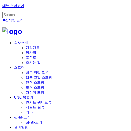
메뉴 건너뛰기
검색창 닫기
회사소개
기업개요
인사말
조직도
오시는 길
스프링
최근 작업 모음
압축 코일 스프링
인장 스프링
토션 스프링
와이어 포밍
CNC 복합기
인서트·팸너트류
샤프트·핀류
기타
삼-원-고리
삼-원-고리
설비현황