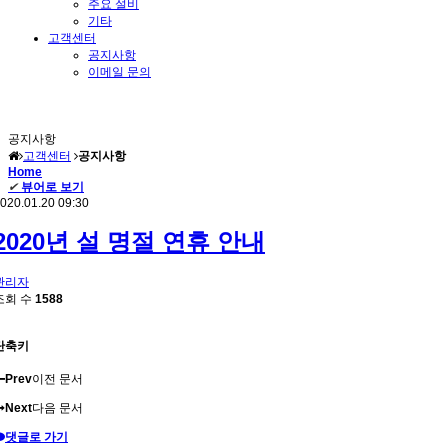
주요 설비
기타
고객센터
공지사항
이메일 문의
공지사항
고객센터
공지사항
Home
✔
뷰어로 보기
020.01.20 09:30
2020년 설 명절 연휴 안내
관리자
조회 수
1588
단축키
Prev
이전 문서
Next
다음 문서
댓글로 가기